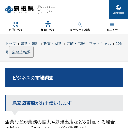
Language
目的で探す
組織で探す
キーワード検索
メニュー
トップ
>
県政・統計
>
政策・財政
>
広聴・広報
>
フォトしまね
>
206
号
広聴広報課
ビジネスの市場調査
県立図書館がお手伝いします
企業などが業務の拡大や新規出店などを計画する場合、
地域のニーズとのマッチングが重要です。