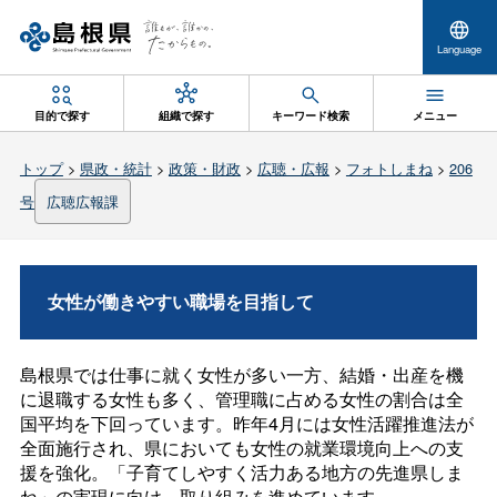
Language
目的で探す
組織で探す
キーワード検索
メニュー
トップ
>
県政・統計
>
政策・財政
>
広聴・広報
>
フォトしまね
>
206
号
広聴広報課
女性が働きやすい職場を目指して
島根県では仕事に就く女性が多い一方、結婚・出産を機
に退職する女性も多く、管理職に占める女性の割合は全
国平均を下回っています。昨年4月には女性活躍推進法が
全面施行され、県においても女性の就業環境向上への支
援を強化。「子育てしやすく活力ある地方の先進県しま
ね」の実現に向け、取り組みを進めています。