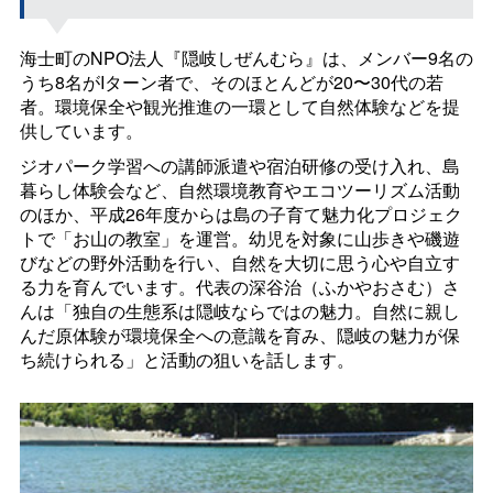
海士町の
NPO
法人『隠岐しぜんむら』は、メンバー9名の
うち8名がIターン者で、そのほとんどが20〜30代の若
者。環境保全や観光推進の一環として自然体験などを提
供しています。
ジオパーク学習への講師派遣や宿泊研修の受け入れ、島
暮らし体験会など、自然環境教育やエコツーリズム活動
のほか、平成26年度からは島の子育て魅力化プロジェク
トで「お山の教室」を運営。幼児を対象に山歩きや磯遊
びなどの野外活動を行い、自然を大切に思う心や自立す
る力を育んでいます。代表の深谷治（ふかやおさむ）さ
んは「独自の生態系は隠岐ならではの魅力。自然に親し
んだ原体験が環境保全への意識を育み、隠岐の魅力が保
ち続けられる」と活動の狙いを話します。