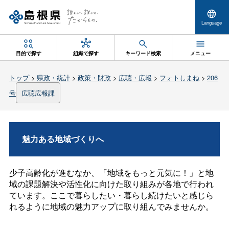
Language
目的で探す
組織で探す
キーワード検索
メニュー
トップ
>
県政・統計
>
政策・財政
>
広聴・広報
>
フォトしまね
>
206
号
広聴広報課
魅力ある地域づくりへ
少子高齢化が進むなか、「地域をもっと元気に！」と地
域の課題解決や活性化に向けた取り組みが各地で行われ
ています。ここで暮らしたい・暮らし続けたいと感じら
れるように地域の魅力アップに取り組んでみませんか。