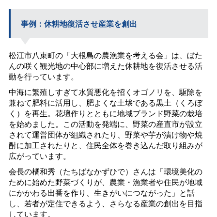
事例：休耕地復活させ産業を創出
松江市八束町の「大根島の農漁業を考える会」は、ぼた
んの咲く観光地の中心部に増えた休耕地を復活させる活
動を行っています。
中海に繁殖しすぎて水質悪化を招くオゴノリを、駆除を
兼ねて肥料に活用し、肥よくな土壌である黒土（くろぼ
く）を再生。花壇作りとともに地域ブランド野菜の栽培
を始めました。この活動を発端に、野菜の産直市が設立
されて運営団体が組織されたり、野菜や芋が漬け物や焼
酎に加工されたりと、住民全体を巻き込んだ取り組みが
広がっています。
会長の橘和秀（たちばなかずひで）さんは「環境美化の
ために始めた野菜づくりが、農業・漁業者や住民が地域
にかかわる出番を作り、生きがいにつながった」と話
し、若者が定住できるよう、さらなる産業の創出を目指
しています。