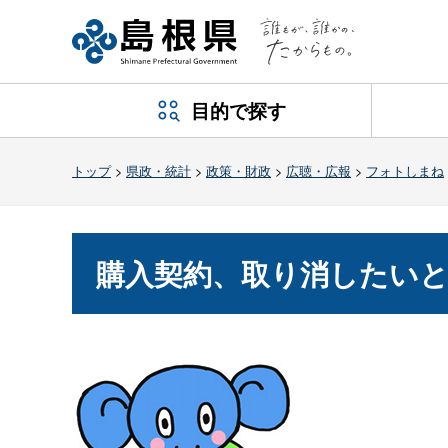
目的で探す
トップ
>
県政・統計
>
政策・財政
>
広聴・広報
>
フォトしまね
購入契約、取り消したい