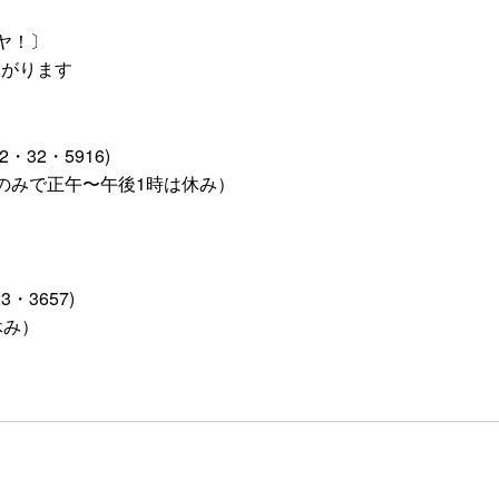
ヤヤ！〕
ながります
32・5916)
のみで正午〜午後1時は休み）
・3657)
休み）