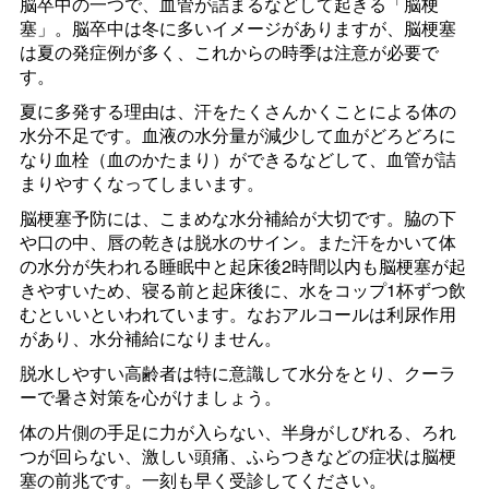
脳卒中の一つで、血管が詰まるなどして起きる「脳梗
塞」。脳卒中は冬に多いイメージがありますが、脳梗塞
は夏の発症例が多く、これからの時季は注意が必要で
す。
夏に多発する理由は、汗をたくさんかくことによる体の
水分不足です。血液の水分量が減少して血がどろどろに
なり血栓（血のかたまり）ができるなどして、血管が詰
まりやすくなってしまいます。
脳梗塞予防には、こまめな水分補給が大切です。脇の下
や口の中、唇の乾きは脱水のサイン。また汗をかいて体
の水分が失われる睡眠中と起床後2時間以内も脳梗塞が起
きやすいため、寝る前と起床後に、水をコップ1杯ずつ飲
むといいといわれています。なおアルコールは利尿作用
があり、水分補給になりません。
脱水しやすい高齢者は特に意識して水分をとり、クーラ
ーで暑さ対策を心がけましょう。
体の片側の手足に力が入らない、半身がしびれる、ろれ
つが回らない、激しい頭痛、ふらつきなどの症状は脳梗
塞の前兆です。一刻も早く受診してください。