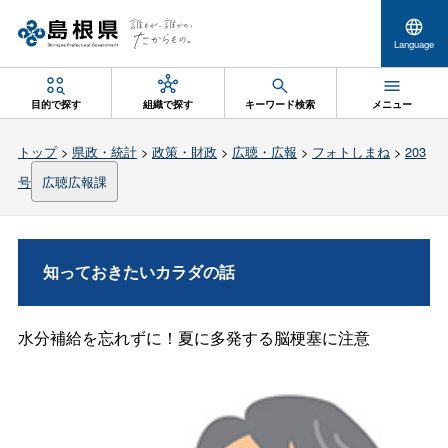
Language
目的で探す
組織で探す
キーワード検索
メニュー
トップ
>
県政・統計
>
政策・財政
>
広聴・広報
>
フォトしまね
>
203
号
広聴広報課
知っておきたいカラダの話
水分補給を忘れずに！夏に多発する脳梗塞に注意