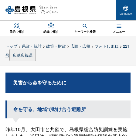
Language
目的で探す
組織で探す
キーワード検索
メニュー
トップ
>
県政・統計
>
政策・財政
>
広聴・広報
>
フォトしまね
>
221
号
広聴広報課
災害から命を守るために
命を守る、地域で助け合う避難所
昨年10月、大田市と共催で、島根県総合防災訓練を実施
しました。当日は、避難所での健康状態の確認や基本的