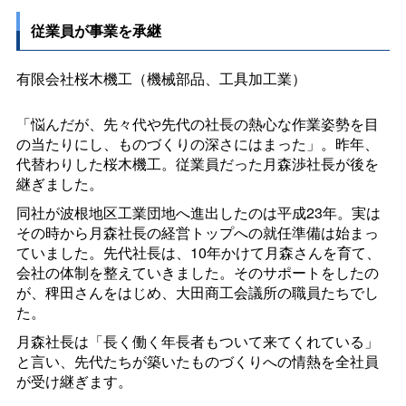
従業員が事業を承継
有限会社桜木機工（機械部品、工具加工業）
「悩んだが、先々代や先代の社長の熱心な作業姿勢を目
の当たりにし、ものづくりの深さにはまった」。昨年、
代替わりした桜木機工。従業員だった月森渉社長が後を
継ぎました。
同社が波根地区工業団地へ進出したのは平成23年。実は
その時から月森社長の経営トップへの就任準備は始まっ
ていました。先代社長は、10年かけて月森さんを育て、
会社の体制を整えていきました。そのサポートをしたの
が、稗田さんをはじめ、大田商工会議所の職員たちでし
た。
月森社長は「長く働く年長者もついて来てくれている」
と言い、先代たちが築いたものづくりへの情熱を全社員
が受け継ぎます。