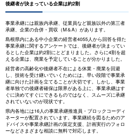
後継者が決まっている企業は約2割
事業承継には親族内承継、従業員など親族以外の第三者
承継、企業の合併・買収（M＆A）があります。
島根県内にある中小企業の経営者4055人から回答を得た
事業承継に関するアンケートでは、後継者が決まってい
るとした企業は約2割にとどまりました。さらに4割を超
える企業は、廃業を予定していることが分かりました。
経営者の高齢化や後継者不在による休業・廃業を回避
し、技術を受け継いでいくためには、早い段階で事業承
継に向けた計画を立てることが大切です。しかし、事業
者単独での後継者確保は限界がある上に、事業承継はす
ぐに決めてすぐにできるものではなく、スムーズに承継
されていないのが現状です。
県内各地には16人の事業承継推進員・ブロックコーディ
ネーターが配置されています。事業継続を図るためのア
ドバイスや事業承継計画の策定支援、計画実行のフォロ
ーなどさまざまな相談に無料で対応します。