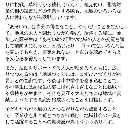
りに挑戦。草刈りから耕耘（うん）、植え付け、獣害対
策の柵の設置などの作業をする際も、地域のいろいろな
人に教わりながら活動しています。
「あそLab」は自分の得意なこと、やりたいことを生かし
て、地域の大人と関わりながら学び、活躍する場に。参
加した高校生は「あそLabの活動や地域の人との交流を通
して前向きになった」と感じたり、「Labではいろんな話
を聞いてもらえ、否定されない」と自分を認めてもらえ
る安心感を得たりしています。
また、活動をサポートする大人が増えるとともに、広ま
りつつあるのは「地域づくりには、まずひとづくりが必
要」との意識です。今後は小中学生を巻き込むことで、
小中学生には高校生の姿に憧れさまざまなことに挑戦す
る気持ちが生まれ、それを見守る大人たちには地域に貢
献しようとする意識が醸成されることを目指します。
子どもたちが地域の人とつながりながら成長すること
で、卒業後も川本町とつながり続け、地域社会の一員と
して活躍することへの期待感が高まりつつあります。