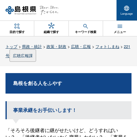
Language
目的で探す
組織で探す
キーワード検索
メニュー
トップ
>
県政・統計
>
政策・財政
>
広聴・広報
>
フォトしまね
>
221
号
広聴広報課
島根を創る人をふやす
事業承継をお手伝いします！
「そろそろ後継者に継がせたいけど、どうすればい
い？」「後継者がいないから廃業しかない？」「事業を