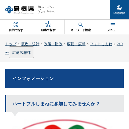
Language
目的で探す
組織で探す
キーワード検索
メニュー
トップ
>
県政・統計
>
政策・財政
>
広聴・広報
>
フォトしまね
>
219
号
広聴広報課
インフォメーション
ハートフルしまねに参加してみませんか？