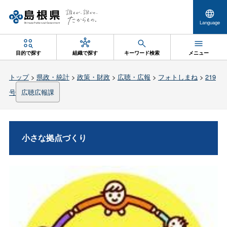
Language
目的で探す
組織で探す
キーワード検索
メニュー
トップ
>
県政・統計
>
政策・財政
>
広聴・広報
>
フォトしまね
>
219
号
広聴広報課
小さな拠点づくり