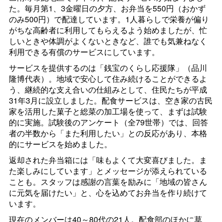
た。毎月第1、3金曜日の夕方、お弁当を550円（おかず
のみ500円）で配達しています。1人暮らしで栄養が偏り
がちな高齢者に利用してもらえるよう始めましたが、忙
しいときや体調がよくないときなど、誰でも気兼ねなく
利用できる有償のサービスにしています。
サービスを提供するのは「銭宝のくらし応援隊」（品川
隆博代表）。地域で安心して住み続けることができるよ
う、継続的な支え合いの仕組みとして、住民たちが平成
31年3月に設立しました。配食サービスは、空き家の古民
家を活用した菓子と総菜の加工場を使って、まずは試験
的に実施。試験後のアンケート（全79世帯）では、回答
者の半数から「また利用したい」との反応があり、本格
的にサービスを始めました。
返却された弁当箱には「味もよくて大変喜びました。ま
た楽しみにしています」とメッセージが添えられている
ことも。スタッフは感謝の言葉を励みに「地域の皆さん
に元気を届けたい」と、心を込めてお弁当を作り続けて
います。
現在のメンバーは40～80代の21人。配食部のほかに草