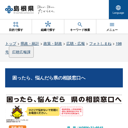
Language
目的で探す
組織で探す
キーワード検索
メニュー
トップ
>
県政・統計
>
政策・財政
>
広聴・広報
>
フォトしまね
>
198
号
広聴広報課
困ったら、悩んだら県の相談窓口へ