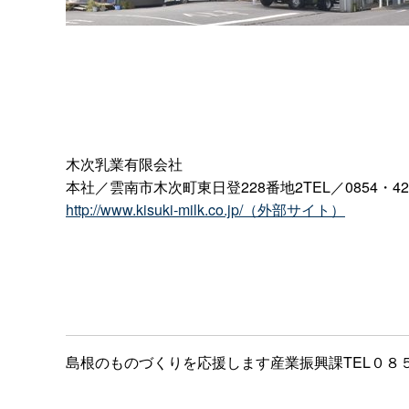
木次乳業有限会社
本社／雲南市木次町東日登228番地2TEL／0854・42
http://www.kisuki-milk.co.jp/（外部サイト）
島根のものづくりを応援します産業振興課TEL０８