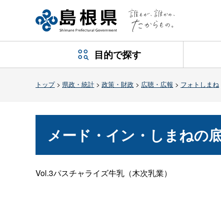
目的で探す
トップ
>
県政・統計
>
政策・財政
>
広聴・広報
>
フォトしまね
メード・イン・しまねの
Vol.3パスチャライズ牛乳（木次乳業）