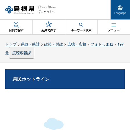
Language
目的で探す
組織で探す
キーワード検索
メニュー
トップ
>
県政・統計
>
政策・財政
>
広聴・広報
>
フォトしまね
>
197
号
広聴広報課
県民ホットライン