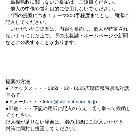
・島根県政に関しないご提案は、ご遠慮ください。
・他人の中傷や営利目的に使用しないでください。
・1回の提案につき１テーマ300字程度までとし、簡潔に
記入してください。
・いただいたご提案は、内容を要約し、個人が特定され
ないようにした上で、県の広報誌・ホームページや新聞
などに公表することがあります。
提案の方法
●ファックス・・・0852・22・6025広聴広報課県民対話
室あて
●Ｅメール・・・
teian@pref.shimane.lg.jp
●郵送・・・下記の用紙に記入のうえ、切り取って投函し
てください。
記入欄が足りない場合は、別の用紙にご記入いただき、
封筒に同封し投函してください。