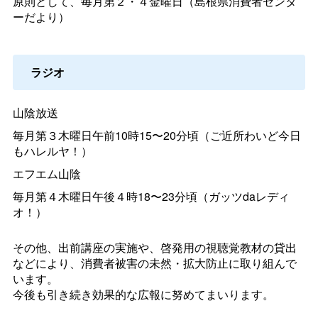
原則として、毎月第２・４金曜日（島根県消費者センタ
ーだより）
ラジオ
山陰放送
毎月第３木曜日午前10時15〜20分頃（ご近所わいど今日
もハレルヤ！）
エフエム山陰
毎月第４木曜日午後４時18〜23分頃（ガッツdaレディ
オ！）
その他、出前講座の実施や、啓発用の視聴覚教材の貸出
などにより、消費者被害の未然・拡大防止に取り組んで
います。
今後も引き続き効果的な広報に努めてまいります。