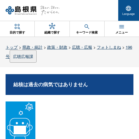
Language
目的で探す
組織で探す
キーワード検索
メニュー
トップ
>
県政・統計
>
政策・財政
>
広聴・広報
>
フォトしまね
>
196
号
広聴広報課
結核は過去の病気ではありません