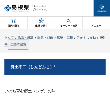
Language
目的で探す
組織で探す
キーワード検索
メニュー
トップ
>
県政・統計
>
政策・財政
>
広聴・広報
>
フォトしまね
>
196
号
広聴広報課
※
身土不二（しんどふじ）
いのち育む郷土（ジゲ）の味