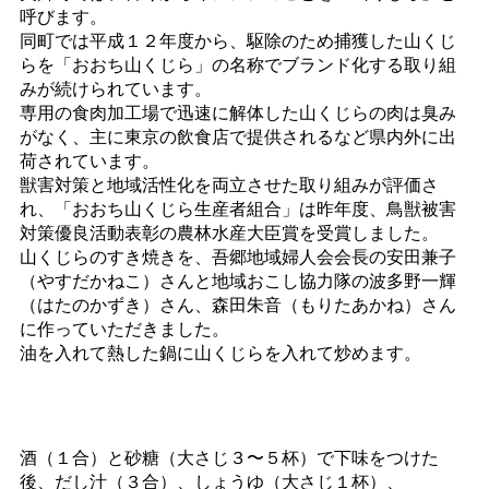
呼びます。
同町では平成１２年度から、駆除のため捕獲した山くじ
らを「おおち山くじら」の名称でブランド化する取り組
みが続けられています。
専用の食肉加工場で迅速に解体した山くじらの肉は臭み
がなく、主に東京の飲食店で提供されるなど県内外に出
荷されています。
獣害対策と地域活性化を両立させた取り組みが評価さ
れ、「おおち山くじら生産者組合」は昨年度、鳥獣被害
対策優良活動表彰の農林水産大臣賞を受賞しました。
山くじらのすき焼きを、吾郷地域婦人会会長の安田兼子
（やすだかねこ）さんと地域おこし協力隊の波多野一輝
（はたのかずき）さん、森田朱音（もりたあかね）さん
に作っていただきました。
油を入れて熱した鍋に山くじらを入れて炒めます。
酒（１合）と砂糖（大さじ３〜５杯）で下味をつけた
後、だし汁（３合）、しょうゆ（大さじ１杯）、