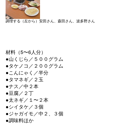
調理する（左から）安田さん、森田さん、波多野さん
材料（5〜6人分）
●山くじら／５００グラム
●タケノコ／２００グラム
●こんにゃく／半分
●タマネギ／２玉
●ナス／中２本
●豆腐／２丁
●太ネギ／１〜２本
●シイタケ／３個
●ジャガイモ／中２、３個
●調味料ほか