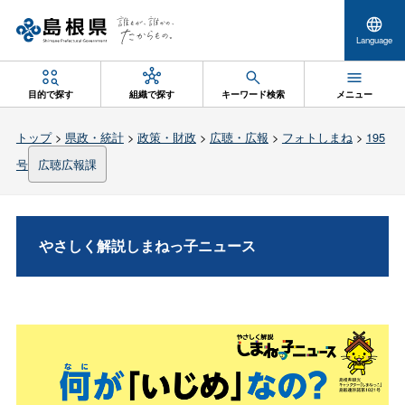
Language
目的で探す
組織で探す
キーワード検索
メニュー
トップ
>
県政・統計
>
政策・財政
>
広聴・広報
>
フォトしまね
>
195
号
広聴広報課
やさしく解説しまねっ子ニュース