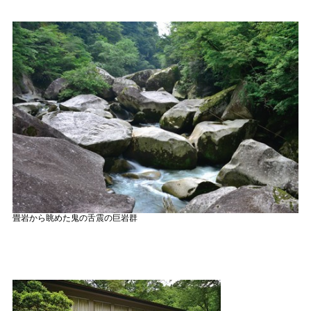
畳岩から眺めた鬼の舌震の巨岩群