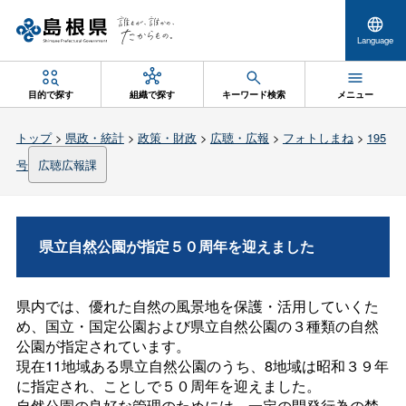
Language
目的で探す
組織で探す
キーワード検索
メニュー
トップ
>
県政・統計
>
政策・財政
>
広聴・広報
>
フォトしまね
>
195
号
広聴広報課
県立自然公園が指定５０周年を迎えました
県内では、優れた自然の風景地を保護・活用していくた
め、国立・国定公園および県立自然公園の３種類の自然
公園が指定されています。
現在11地域ある県立自然公園のうち、8地域は昭和３９年
に指定され、ことしで５０周年を迎えました。
自然公園の良好な管理のためには、一定の開発行為の禁