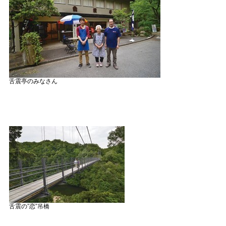
舌震亭のみなさん
舌震の”恋”吊橋