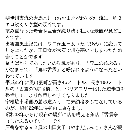
斐伊川支流の大馬木川（おおまきがわ）の中流に、約３
キロ続くＶ字型の渓谷です。
積み重なった奇岩や巨岩が織り成す壮大な景観が見どこ
ろです。
出雲国風土記には、ワニが玉日女（たまひめ）に恋して
川を上ったが、玉日女が大石で川を塞いでしまったため
会うことができず、
慕うばかりであったとの記載があり、「ワニの慕ぶる」
がなまって、「鬼の舌震」と呼ばれるようになったとい
われています。
平成25年に奥出雲町が高さ45メートル、長さ160メート
ルの「舌震の”恋”吊橋」と、バリアフリー化した遊歩道を
整備して、より散策しやすくなりました。
宇根駐車場側の遊歩道入り口で来訪者をもてなしている
のが、昭和22年に渓谷内に店を出し、
昭和43年からは現在の場所に店を構える茶店「舌震亭
（したぶるいてい）」です。
店番をする９２歳の山田文子（やまだふみこ）さんが観