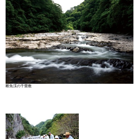
断魚渓の千畳敷