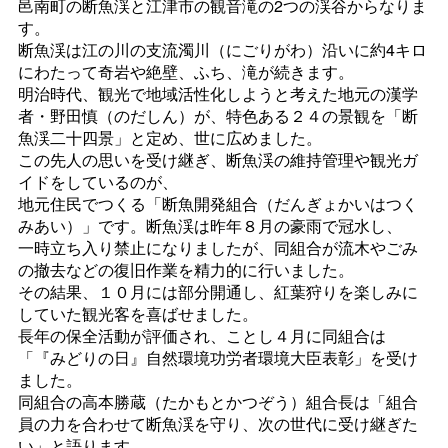
邑南町の断魚渓と江津市の観音滝の2つの渓谷からなりま
す。
断魚渓は江の川の支流濁川（にごりがわ）沿いに約4キロ
にわたって奇岩や絶壁、ふち、滝が続きます。
明治時代、観光で地域活性化しようと考えた地元の漢学
者・野田慎（のだしん）が、特色ある２４の景観を「断
魚渓二十四景」と定め、世に広めました。
この先人の思いを受け継ぎ、断魚渓の維持管理や観光ガ
イドをしているのが、
地元住民でつくる「断魚開発組合（だんぎょかいはつく
みあい）」です。断魚渓は昨年８月の豪雨で冠水し、
一時立ち入り禁止になりましたが、同組合が流木やごみ
の撤去などの復旧作業を精力的に行いました。
その結果、１０月には部分開通し、紅葉狩りを楽しみに
していた観光客を喜ばせました。
長年の保全活動が評価され、ことし４月に同組合は
「『みどりの日』自然環境功労者環境大臣表彰」を受け
ました。
同組合の高本勝蔵（たかもとかつぞう）組合長は「組合
員の力を合わせて断魚渓を守り、次の世代に受け継ぎた
い」と語ります。