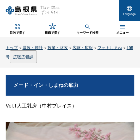
Language
目的で探す
組織で探す
キーワード検索
メニュー
トップ
>
県政・統計
>
政策・財政
>
広聴・広報
>
フォトしまね
>
195
号
広聴広報課
メード・イン・しまねの底力
Vol.1人工乳房（中村ブレイス）