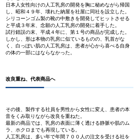
日本人女性向けの人工乳房の開発を胸に秘めながら帰国
し、昭和４９年、壊れた納屋を社屋に同社を設立した。
シリコーンゴム製の靴の中敷きを開発してヒットさせる
と平成３年末、念願の人工乳房の開発に着手した。
試行錯誤の末、平成４年に、第１号の商品が完成した。
しかし、形は本物の乳房に似ているものの、乳首がな
く、白っぽい肌の人工乳房は、患者が心から喜べる自身
の体の一部にはならなかった。
改良重ね、代表商品へ
その後、製作する社員を男性から女性に変え、患者の本
音をくみ取りながら改良を重ねた。
最新の商品では、乳房の表面に薄く透ける静脈や肌のム
ラ、ホクロまでも再現している。
人工乳房は、多い年で年間７００人の注文を受ける社を