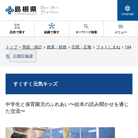
Language
目的で探す
組織で探す
キーワード検索
メニュー
トップ
>
県政・統計
>
政策・財政
>
広聴・広報
>
フォトしまね
>
194
号
広聴広報課
すくすく元気キッズ
中学生と保育園児のふれあい〜絵本の読み聞かせを通じ
た交流〜