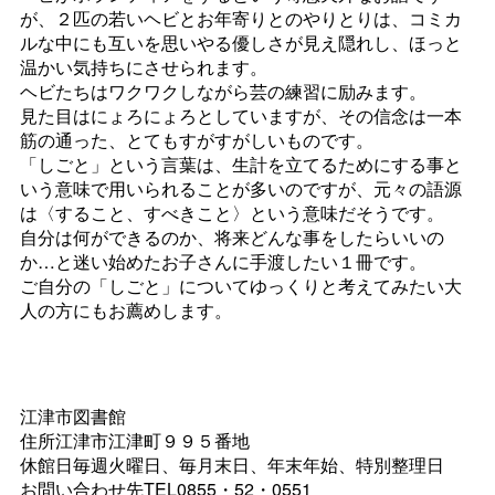
が、２匹の若いヘビとお年寄りとのやりとりは、コミカ
ルな中にも互いを思いやる優しさが見え隠れし、ほっと
温かい気持ちにさせられます。
ヘビたちはワクワクしながら芸の練習に励みます。
見た目はにょろにょろとしていますが、その信念は一本
筋の通った、とてもすがすがしいものです。
「しごと」という言葉は、生計を立てるためにする事と
いう意味で用いられることが多いのですが、元々の語源
は〈すること、すべきこと〉という意味だそうです。
自分は何ができるのか、将来どんな事をしたらいいの
か…と迷い始めたお子さんに手渡したい１冊です。
ご自分の「しごと」についてゆっくりと考えてみたい大
人の方にもお薦めします。
江津市図書館
住所江津市江津町９９５番地
休館日毎週火曜日、毎月末日、年末年始、特別整理日
お問い合わせ先TEL0855・52・0551