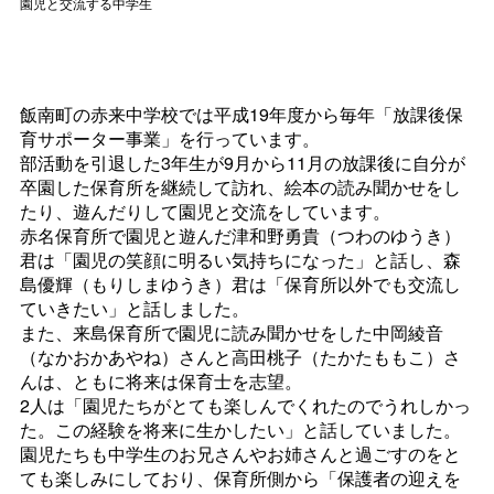
園児と交流する中学生
飯南町の赤来中学校では平成19年度から毎年「放課後保
育サポーター事業」を行っています。
部活動を引退した3年生が9月から11月の放課後に自分が
卒園した保育所を継続して訪れ、絵本の読み聞かせをし
たり、遊んだりして園児と交流をしています。
赤名保育所で園児と遊んだ津和野勇貴（つわのゆうき）
君は「園児の笑顔に明るい気持ちになった」と話し、森
島優輝（もりしまゆうき）君は「保育所以外でも交流し
ていきたい」と話しました。
また、来島保育所で園児に読み聞かせをした中岡綾音
（なかおかあやね）さんと高田桃子（たかたももこ）さ
んは、ともに将来は保育士を志望。
2人は「園児たちがとても楽しんでくれたのでうれしかっ
た。この経験を将来に生かしたい」と話していました。
園児たちも中学生のお兄さんやお姉さんと過ごすのをと
ても楽しみにしており、保育所側から「保護者の迎えを