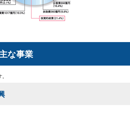
主な事業
す。
興