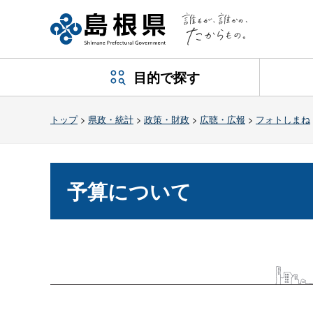
目的で探す
トップ
>
県政・統計
>
政策・財政
>
広聴・広報
>
フォトしまね
予算について