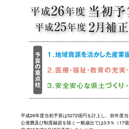
平成26年度当初予算は5272億円を計上し、前年度当初
公債費及び制度融資を除く一般歳出では0.5％（17