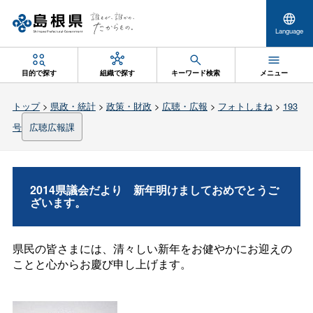
Language
目的で探す
組織で探す
キーワード検索
メニュー
トップ
>
県政・統計
>
政策・財政
>
広聴・広報
>
フォトしまね
>
193
号
広聴広報課
2014県議会だよ
り
新年明けましておめでとうご
ざいます。
県民の皆さまには、清々しい新年をお健やかにお迎えの
ことと心からお慶び申し上げます。