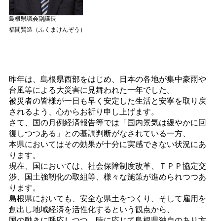
島根県議会副議長
福間賢造（ふくまけんぞう）
昨年は、島根県西部をはじめ、日本の各地が集中豪雨や
台風等による大災害に見舞われた一年でした。
被災者の皆様が一日も早く安定した生活と安寧を取り戻
されるよう、心からお祈り申し上げます。
さて、国の月例経済報告等では「国内景気は緩やかに回
復しつつある」との基調判断がなされている一方、
本県においてはその効果が十分に実感できない状況にあ
ります。
現在、国においては、社会保障制度改革、ＴＰＰ協定交
渉、国土強靭化の取組等、様々な施策が進められつつあ
ります。
島根県においても、安全な県土をつくり、そして雇用を
創出し地域経済を活性化するという観点から、
国の動きに呼応しつつ、時に応じて島根県独自のあり方