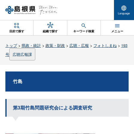
Language
目的で探す
組織で探す
キーワード検索
メニュー
トップ
>
県政・統計
>
政策・財政
>
広聴・広報
>
フォトしまね
>
193
号
広聴広報課
竹島
第3期竹島問題研究会による調査研究