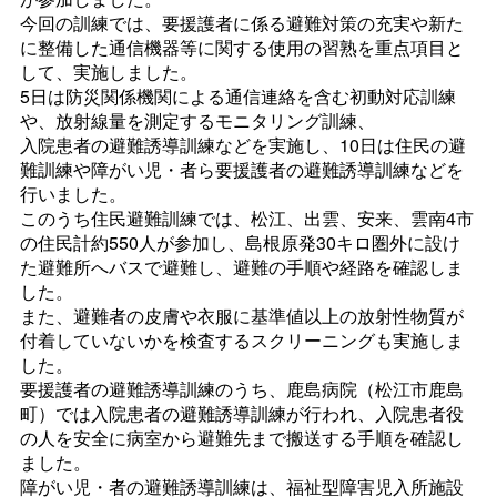
今回の訓練では、要援護者に係る避難対策の充実や新た
に整備した通信機器等に関する使用の習熟を重点項目と
して、実施しました。
5日は防災関係機関による通信連絡を含む初動対応訓練
や、放射線量を測定するモニタリング訓練、
入院患者の避難誘導訓練などを実施し、10日は住民の避
難訓練や障がい児・者ら要援護者の避難誘導訓練などを
行いました。
このうち住民避難訓練では、松江、出雲、安来、雲南4市
の住民計約550人が参加し、島根原発30キロ圏外に設け
た避難所へバスで避難し、避難の手順や経路を確認しま
した。
また、避難者の皮膚や衣服に基準値以上の放射性物質が
付着していないかを検査するスクリーニングも実施しま
した。
要援護者の避難誘導訓練のうち、鹿島病院（松江市鹿島
町）では入院患者の避難誘導訓練が行われ、入院患者役
の人を安全に病室から避難先まで搬送する手順を確認し
ました。
障がい児・者の避難誘導訓練は、福祉型障害児入所施設