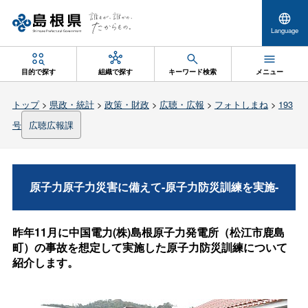
Language
目的で探す
組織で探す
キーワード検索
メニュー
トップ
>
県政・統計
>
政策・財政
>
広聴・広報
>
フォトしまね
>
193
号
広聴広報課
原子力原子力災害に備えて-原子力防災訓練を実施-
昨年11月に中国電力(株)島根原子力発電所（松江市鹿島
町）の事故を想定して実施した原子力防災訓練について
紹介します。