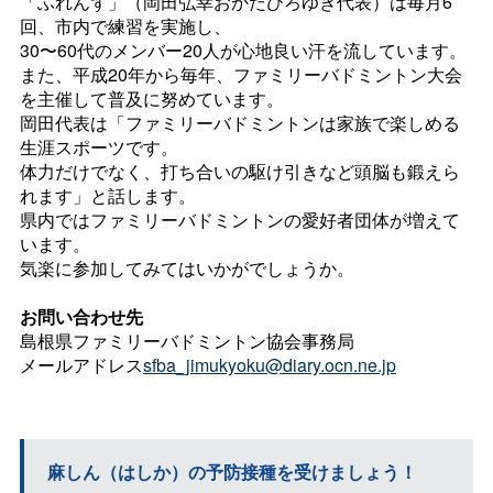
「ふれんず」（岡田弘幸おかだひろゆき代表）は毎月6
回、市内で練習を実施し、
30〜60代のメンバー20人が心地良い汗を流しています。
また、平成20年から毎年、ファミリーバドミントン大会
を主催して普及に努めています。
岡田代表は「ファミリーバドミントンは家族で楽しめる
生涯スポーツです。
体力だけでなく、打ち合いの駆け引きなど頭脳も鍛えら
れます」と話します。
県内ではファミリーバドミントンの愛好者団体が増えて
います。
気楽に参加してみてはいかがでしょうか。
お問い合わせ先
島根県ファミリーバドミントン協会事務局
メールアドレス
sfba_jimukyoku@diary.ocn.ne.jp
麻しん（はしか）の予防接種を受けましょう！