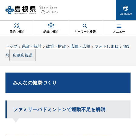
Language
目的で探す
組織で探す
キーワード検索
メニュー
トップ
>
県政・統計
>
政策・財政
>
広聴・広報
>
フォトしまね
>
193
号
広聴広報課
みんなの健康づくり
ファミリーバドミントンで運動不足を解消