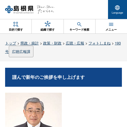
Language
目的で探す
組織で探す
キーワード検索
メニュー
トップ
>
県政・統計
>
政策・財政
>
広聴・広報
>
フォトしまね
>
193
号
広聴広報課
謹んで新年のご挨拶を申し上げます