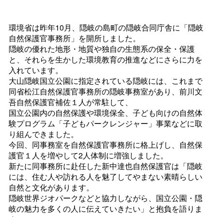
環境省は昨年10月、隠岐の島町の隠岐合同庁舎に「隠岐
自然保護官事務所」を開所しました。
隠岐の優れた地形・地質や独自の生態系の保全・保護
と、それらを生かした環境教育の推進などにさらに力を
入れています。
大山隠岐国立公園に指定されている隠岐には、これまで
同省松江自然保護官事務所の隠岐事務室があり、前川文
吾自然保護官補佐１人が常駐して、
国立公園内の自然保護や環境保全、子ども向けの自然体
験プログラム「子どもパークレンジャー」事業などに取
り組んできました。
今回、同事務室を自然保護官事務所に格上げし、自然保
護官１人を増やして2人体制に増強しました。
新たに同事務所に赴任した新中達也自然保護官は「隠岐
には、住む人や訪れる人を魅了してやまない素晴らしい
自然と文化があります。
隠岐世界ジオパークなどと協力しながら、国立公園・隠
岐の魅力を多くの人に伝えていきたい」と抱負を語りま