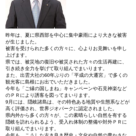
昨年は、夏に県西部を中心に集中豪雨により大きな被害
が生じました。
被害を受けられた多くの方々に、心よりお見舞いを申し
上げます。
県では、被災地の復旧や被災された方々の生活再建に、
引き続き全力を挙げて取り組んでまいります。
また、出雲大社の60年ぶりの「平成の大遷宮」で多くの
観光客に島根にお出でいただきました。
今年も「ご縁の国しまね」キャンペーンや石見神楽など
のＰＲにより誘客を図ってまいります。
9月には、隠岐諸島は、その特色ある地質や生態系などが
高く評価され、世界ジオパークに認定されました。
県内外から多くの方々が、この素晴らしい自然を有する
隠岐を訪れられるよう、受入れ体制の整備や対外ＰＲに
取り組んでまいります。
今年も、こうした古き良き歴史・文化や自然の豊かさな