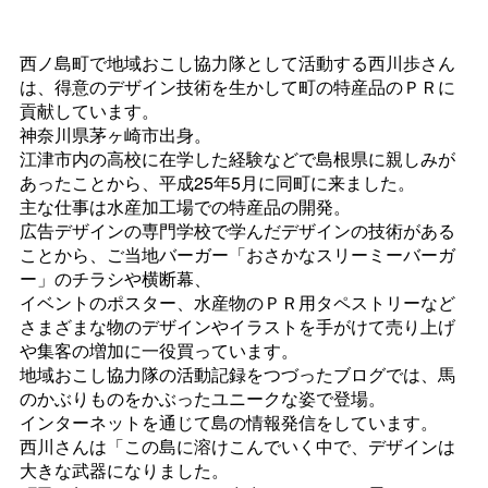
西ノ島町で地域おこし協力隊として活動する西川歩さん
は、得意のデザイン技術を生かして町の特産品のＰＲに
貢献しています。
神奈川県茅ヶ崎市出身。
江津市内の高校に在学した経験などで島根県に親しみが
あったことから、平成25年5月に同町に来ました。
主な仕事は水産加工場での特産品の開発。
広告デザインの専門学校で学んだデザインの技術がある
ことから、ご当地バーガー「おさかなスリーミーバーガ
ー」のチラシや横断幕、
イベントのポスター、水産物のＰＲ用タペストリーなど
さまざまな物のデザインやイラストを手がけて売り上げ
や集客の増加に一役買っています。
地域おこし協力隊の活動記録をつづったブログでは、馬
のかぶりものをかぶったユニークな姿で登場。
インターネットを通じて島の情報発信をしています。
西川さんは「この島に溶けこんでいく中で、デザインは
大きな武器になりました。