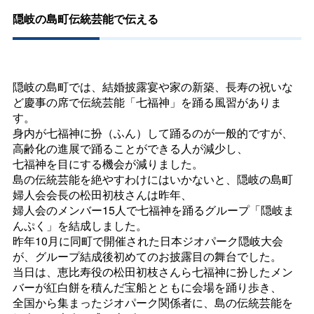
隠岐の島町伝統芸能で伝える
隠岐の島町では、結婚披露宴や家の新築、長寿の祝いな
ど慶事の席で伝統芸能「七福神」を踊る風習がありま
す。
身内が七福神に扮（ふん）して踊るのが一般的ですが、
高齢化の進展で踊ることができる人が減少し、
七福神を目にする機会が減りました。
島の伝統芸能を絶やすわけにはいかないと、隠岐の島町
婦人会会長の松田初枝さんは昨年、
婦人会のメンバー15人で七福神を踊るグループ「隠岐ま
んぷく」を結成しました。
昨年10月に同町で開催された日本ジオパーク隠岐大会
が、グループ結成後初めてのお披露目の舞台でした。
当日は、恵比寿役の松田初枝さんら七福神に扮したメン
バーが紅白餅を積んだ宝船とともに会場を踊り歩き、
全国から集まったジオパーク関係者に、島の伝統芸能を