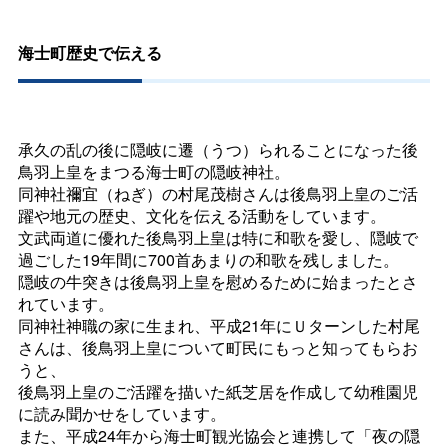
海士町歴史で伝える
承久の乱の後に隠岐に遷（うつ）られることになった後
鳥羽上皇をまつる海士町の隠岐神社。
同神社禰宜（ねぎ）の村尾茂樹さんは後鳥羽上皇のご活
躍や地元の歴史、文化を伝える活動をしています。
文武両道に優れた後鳥羽上皇は特に和歌を愛し、隠岐で
過ごした19年間に700首あまりの和歌を残しました。
隠岐の牛突きは後鳥羽上皇を慰めるために始まったとさ
れています。
同神社神職の家に生まれ、平成21年にＵターンした村尾
さんは、後鳥羽上皇について町民にもっと知ってもらお
うと、
後鳥羽上皇のご活躍を描いた紙芝居を作成して幼稚園児
に読み聞かせをしています。
また、平成24年から海士町観光協会と連携して「夜の隠