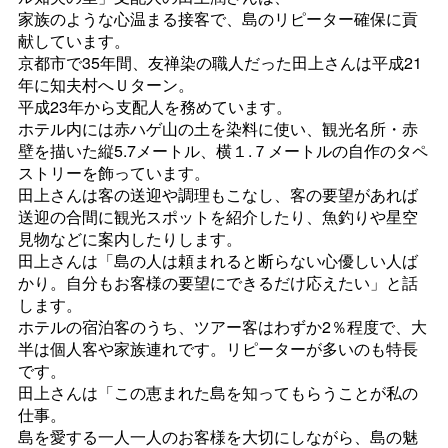
家族のような心温まる接客で、島のリピーター確保に貢
献しています。
京都市で35年間、友禅染の職人だった田上さんは平成21
年に知夫村へＵターン。
平成23年から支配人を務めています。
ホテル内には赤ハゲ山の土を染料に使い、観光名所・赤
壁を描いた縦5.7メートル、横１.７メートルの自作のタペ
ストリーを飾っています。
田上さんは客の送迎や調理もこなし、客の要望があれば
送迎の合間に観光スポットを紹介したり、魚釣りや星空
見物などに案内したりします。
田上さんは「島の人は頼まれると断らない心優しい人ば
かり。自分もお客様の要望にできるだけ応えたい」と話
します。
ホテルの宿泊客のうち、ツアー客はわずか2％程度で、大
半は個人客や家族連れです。リピーターが多いのも特長
です。
田上さんは「この恵まれた島を知ってもらうことが私の
仕事。
島を愛する一人一人のお客様を大切にしながら、島の魅