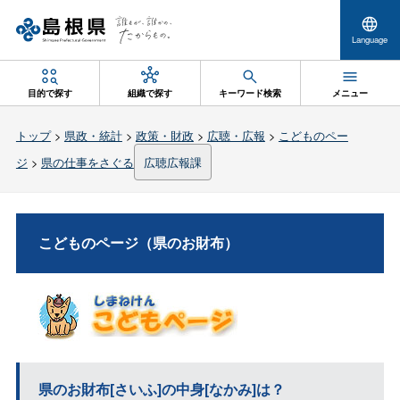
Language
目的で探す
組織で探す
キーワード検索
メニュー
トップ
>
県政・統計
>
政策・財政
>
広聴・広報
>
こどものペー
ジ
>
県の仕事をさぐる
広聴広報課
こどものページ（県のお財布）
県のお財布[さいふ]の中身[なかみ]は？