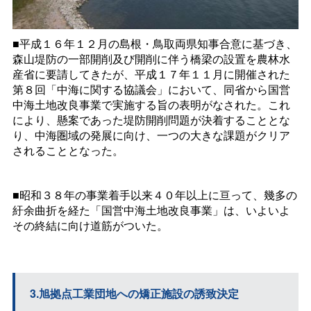
■平成１６年１２月の島根・鳥取両県知事合意に基づき、
森山堤防の一部開削及び開削に伴う橋梁の設置を農林水
産省に要請してきたが、平成１７年１１月に開催された
第８回「中海に関する協議会」において、同省から国営
中海土地改良事業で実施する旨の表明がなされた。これ
により、懸案であった堤防開削問題が決着することとな
り、中海圏域の発展に向け、一つの大きな課題がクリア
されることとなった。
■昭和３８年の事業着手以来４０年以上に亘って、幾多の
紆余曲折を経た「国営中海土地改良事業」は、いよいよ
その終結に向け道筋がついた。
3.旭拠点工業団地への矯正施設の誘致決定