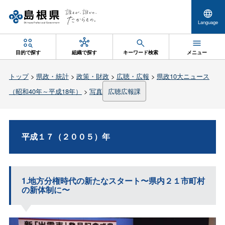
Language
目的で探す
組織で探す
キーワード検索
メニュー
トップ
>
県政・統計
>
政策・財政
>
広聴・広報
>
県政10大ニュース
（昭和40年～平成18年）
>
写真
広聴広報課
平成１７（２００５）年
1.地方分権時代の新たなスタート〜県内２１市町村
の新体制に〜