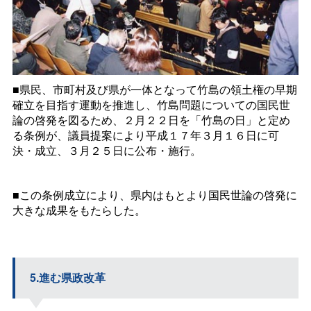
■県民、市町村及び県が一体となって竹島の領土権の早期
確立を目指す運動を推進し、竹島問題についての国民世
論の啓発を図るため、２月２２日を「竹島の日」と定め
る条例が、議員提案により平成１７年３月１６日に可
決・成立、３月２５日に公布・施行。
■この条例成立により、県内はもとより国民世論の啓発に
大きな成果をもたらした。
5.進む県政改革