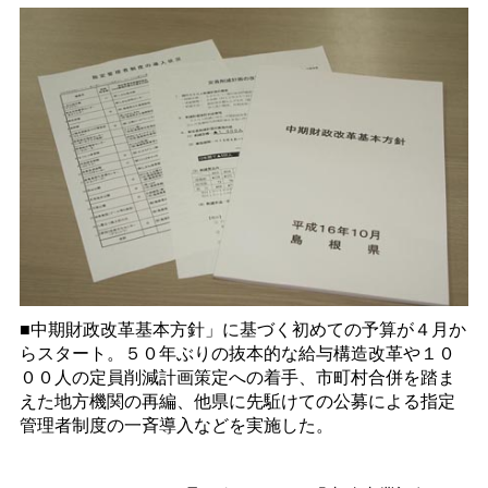
■中期財政改革基本方針」に基づく初めての予算が４月か
らスタート。５０年ぶりの抜本的な給与構造改革や１０
００人の定員削減計画策定への着手、市町村合併を踏ま
えた地方機関の再編、他県に先駈けての公募による指定
管理者制度の一斉導入などを実施した。