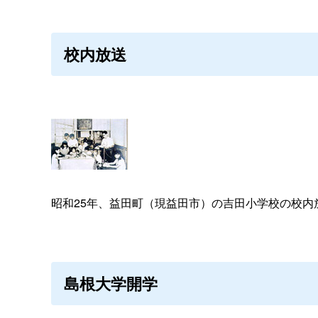
校内放送
昭和25年、益田町（現益田市）の吉田小学校の校内
島根大学開学