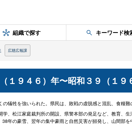
組織で探す
キーワード検
年
広聴広報課
（１９４６）年〜昭和３９（１９
くの犠牲を強いられた。県民は、敗戦の虚脱感と混乱、食糧難
開学、松江家庭裁判所の開設、県警本部の発足など、教育、生活
、38年の豪雪、翌年の集中豪雨と自然災害が頻発し、山間部を