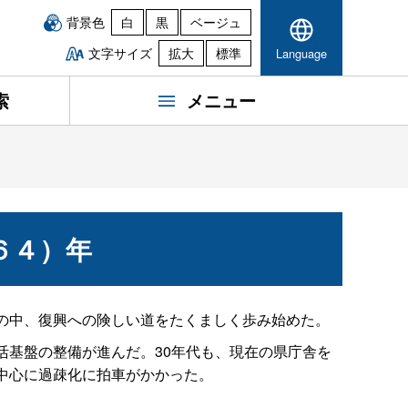
背景色
白
黒
ベージュ
文字サイズ
拡大
標準
Language
索
メニュー
６４）年
の中、復興への険しい道をたくましく歩み始めた。
基盤の整備が進んだ。30年代も、現在の県庁舎を
中心に過疎化に拍車がかかった。