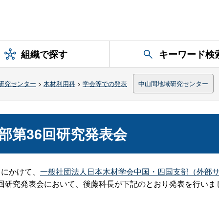
組織で探す
キーワード検
研究センター
>
木材利用科
>
学会等での発表
中山間地域研究センター
部第36回研究発表会
）にかけて、
一般社団法人日本木材学会中国・四国支部（外部
6回研究発表会において、後藤科長が下記のとおり発表を行いま