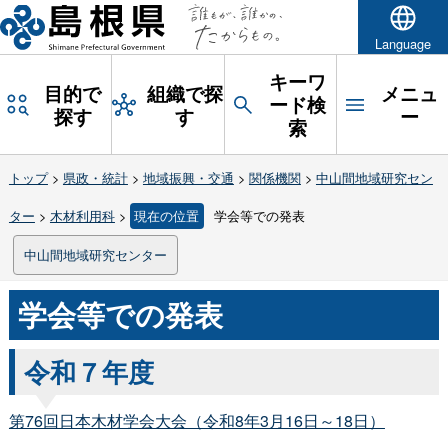
Language
キーワ
目的で
組織で探
メニュ
ード検
探す
す
ー
索
トップ
>
県政・統計
>
地域振興・交通
>
関係機関
>
中山間地域研究セン
ター
>
木材利用科
>
現在の位置
学会等での発表
中山間地域研究センター
学会等での発表
令和７年度
第76回日本木材学会大会（令和8年3月16日～18日）