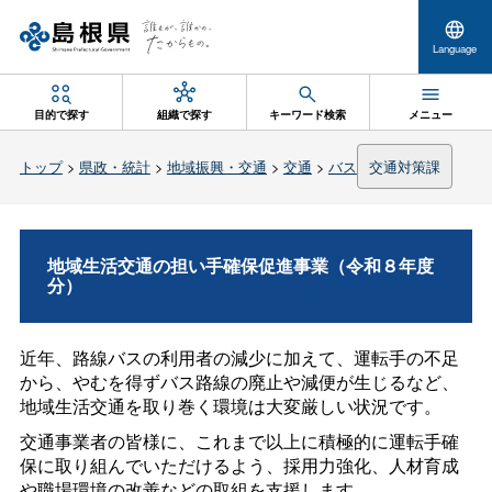
Language
目的で探す
組織で探す
キーワード検索
メニュー
トップ
>
県政・統計
>
地域振興・交通
>
交通
>
バス
交通対策課
地域生活交通の担い手確保促進事業（令和８年度
分）
近年、路線バスの利用者の減少に加えて、運転手の不足
から、やむを得ずバス路線の廃止や減便が生じるなど、
地域生活交通を取り巻く環境は大変厳しい状況です。
交通事業者の皆様に、これまで以上に積極的に運転手確
保に取り組んでいただけるよう、採用力強化、人材育成
や職場環境の改善などの取組を支援します。