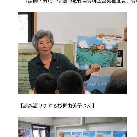
（講師・対応）伊藤博敏竹島資料室啓発推進員、資
【読み語りをする杉原由美子さん】