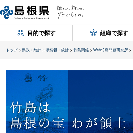
目的で探す
組織で探す
トップ
>
県政・統計
>
県情報・統計
>
竹島関係
>
Web竹島問題研究所
>