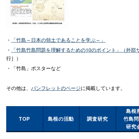
・
「竹島～日本の領土であることを学ぶ～」
・
「竹島竹島問題を理解するための10のポイント」（外部
行］）
・「竹島」ポスターなど
その他は、
パンフレットのページ
に掲載しています。
島根
TOP
島根の活動
調査研究
竹島
研究