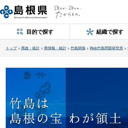
目的で探す
組織で探す
トップ
>
県政・統計
>
県情報・統計
>
竹島関係
>
Web竹島問題研究所
>