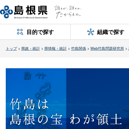
目的で探す
組織で探す
トップ
>
県政・統計
>
県情報・統計
>
竹島関係
>
Web竹島問題研究所
>