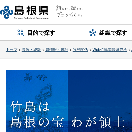
目的で探す
組織で探す
トップ
>
県政・統計
>
県情報・統計
>
竹島関係
>
Web竹島問題研究所
>