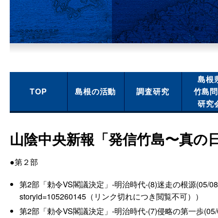
島根
TOP
島根の活動
調査研究
竹島
研究
山陰中央新報「発信竹島〜真の
●第２部
第2部「勅令VS閣議決定」-明治時代-(8)迷走の根源(05/08/30)（www.s
storyid=105260145（リンク切れにつき閲覧不可））
第2部「勅令VS閣議決定」-明治時代-(7)侵略の第一歩(05/08/29)（www.