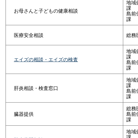
地域
課
お母さんと子どもの健康相談
島前
課
医療安全相談
総務
地域
課
エイズの相談・エイズの検査
島前
課
地域
課
肝炎相談・検査窓口
島前
課
総務
臓器提供
島前
課
地域
課