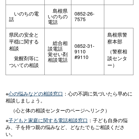
島根県
いのちの電
0852-26-
いのちの
話
7575
電話
県民の安全と
島根県警
平穏に関する
察本部
総合相
0852-31-
相談
談電話
9110
（警察相
覚せい剤
#9110
覚醒剤等に
談センタ
相談電話
ついての相談
ー）
※
心の悩みなどの相談窓口
：心の不調に気づいたら早めに
相談しましょう。
（心と体の相談センターのページへリンク）
※
子どもと家庭に関する電話相談窓口
：子ども自身の悩
み、子を持つ親の悩みなど、どなたでもご相談くださ
い。