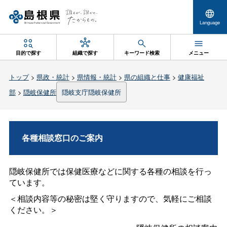
Language
目的で探す
組織で探す
キーワード検索
メニュー
トップ
>
県政・統計
>
県情報・統計
>
県の組織と仕事
>
健康福祉
部
>
隠岐保健所
隠岐支庁隠岐保健所
各種相談窓口のご案内
隠岐保健所では保健医療などに関する各種の相談を行っ
ています。
＜相談内容等の秘密は堅く守りますので、気軽にご相談
ください。＞