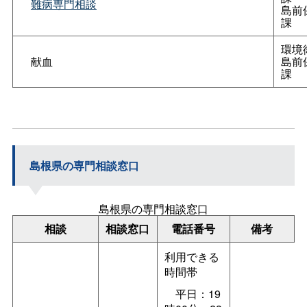
難病専門相談
島前
課
環境
献血
島前
課
島根県の専門相談窓口
島根県の専門相談窓口
相談
相談窓口
電話番号
備考
利用できる
時間帯
平日：19