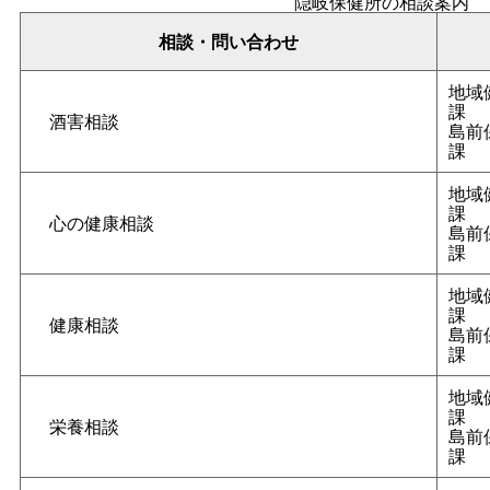
隠岐保健所の相談案内
相談・問い合わせ
地域
課
酒害相談
島前
課
地域
課
心の健康相談
島前
課
地域
課
健康相談
島前
課
地域
課
栄養相談
島前
課