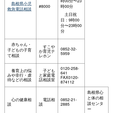
時00分〜23
島根県小児
#8000
時00分
救急電話相談
土日祝
日：9時00
分〜23時00
分
赤ちゃん・
すこや
0852-32-
子どもの子育
か育児テ
5959
て相談
レホン
0120-258-
養育上の悩
子ども
641
みや非行・虐
と家庭電
FAX0120-
待などの相談
話相談室
874112
島根県心
と体の相
心の健康相
電話相
0852-21-
談センタ
談
談
2885
ー