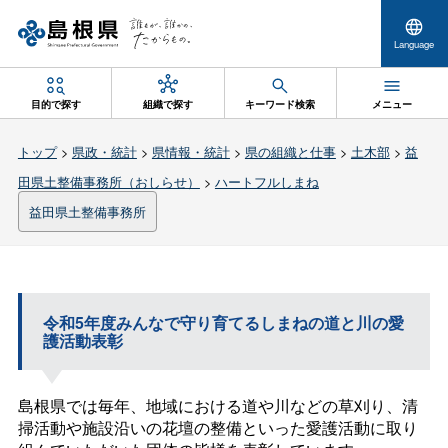
Language
目的で探す
組織で探す
キーワード検索
メニュー
トップ
>
県政・統計
>
県情報・統計
>
県の組織と仕事
>
土木部
>
益
田県土整備事務所（おしらせ）
>
ハートフルしまね
益田県土整備事務所
令和5年度みんなで守り育てるしまねの道と川の愛
護活動表彰
島根県では毎年、地域における道や川などの草刈り、清
掃活動や施設沿いの花壇の整備といった愛護活動に取り