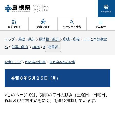
Language
目的で探す
組織で探す
キーワード検索
メニュー
トップ
>
県政・統計
>
県情報・統計
>
広聴・広報
>
ようこそ知事室
へ
>
知事の動き
>
2026
>
5
秘書課
記事トップ
>
2026年の記事
>
2026年5月の記事
令和８年５月２５日（月）
※このページでは、知事の毎日の動き（土曜日、日曜日、
祝日及び年末年始を除く）を事後掲載しています。