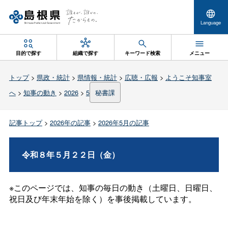
Language
目的で探す
組織で探す
キーワード検索
メニュー
トップ
>
県政・統計
>
県情報・統計
>
広聴・広報
>
ようこそ知事室
へ
>
知事の動き
>
2026
>
5
秘書課
記事トップ
>
2026年の記事
>
2026年5月の記事
令和８年５月２２日（金）
※このページでは、知事の毎日の動き（土曜日、日曜日、
祝日及び年末年始を除く）を事後掲載しています。