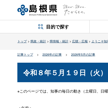
目的で探す
トップ
>
県政・統計
>
県情報・統計
>
広聴・広報
>
ようこそ知
記事トップ
>
2026年の記事
>
2026年5月の記事
令和８年５月１９日（火）
※このページでは、知事の毎日の動き（土曜日、日
＜午前＞