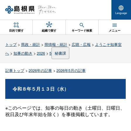
Language
目的で探す
組織で探す
キーワード検索
メニュー
トップ
>
県政・統計
>
県情報・統計
>
広聴・広報
>
ようこそ知事室
へ
>
知事の動き
>
2026
>
5
秘書課
記事トップ
>
2026年の記事
>
2026年5月の記事
令和８年５月１３日（水）
※このページでは、知事の毎日の動き（土曜日、日曜日、
祝日及び年末年始を除く）を事後掲載しています。