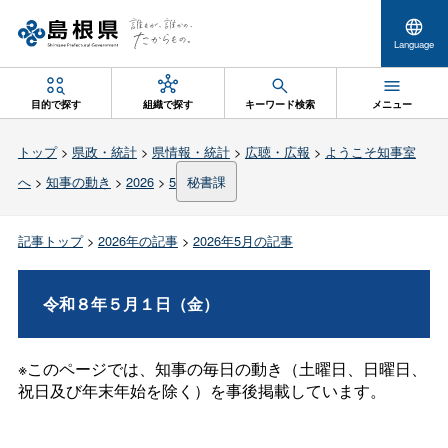
Language
目的で探す
組織で探す
キーワード検索
メニュー
トップ
>
県政・統計
>
県情報・統計
>
広聴・広報
>
ようこそ知事室
へ
>
知事の動き
>
2026
>
5
秘書課
記事トップ
>
2026年の記事
>
2026年5月の記事
令和８年５月１日（金）
※このページでは、知事の毎日の動き（土曜日、日曜日、
祝日及び年末年始を除く）を事後掲載しています。