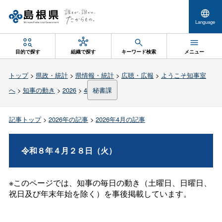
Language
目的で探す
組織で探す
キーワード検索
メニュー
トップ
>
県政・統計
>
県情報・統計
>
広聴・広報
>
ようこそ知事室
へ
>
知事の動き
>
2026
>
4
秘書課
記事トップ
>
2026年の記事
>
2026年4月の記事
令和８年４月２８日（火）
※このページでは、知事の毎日の動き（土曜日、日曜日、
祝日及び年末年始を除く）を事後掲載しています。