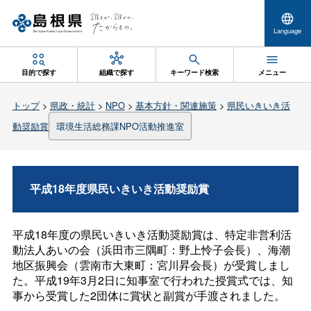
Language
目的で探す
組織で探す
キーワード検索
メニュー
トップ
>
県政・統計
>
NPO
>
基本方針・関連施策
>
県民いきいき活
動奨励賞
環境生活総務課NPO活動推進室
平成18年度県民いきいき活動奨励賞
平成18年度の県民いきいき活動奨励賞は、特定非営利活
動法人あいの会（浜田市三隅町：野上怜子会長）、海潮
地区振興会（雲南市大東町：宮川昇会長）が受賞しまし
た。平成19年3月2日に知事室で行われた授賞式では、知
事から受賞した2団体に賞状と副賞が手渡されました。