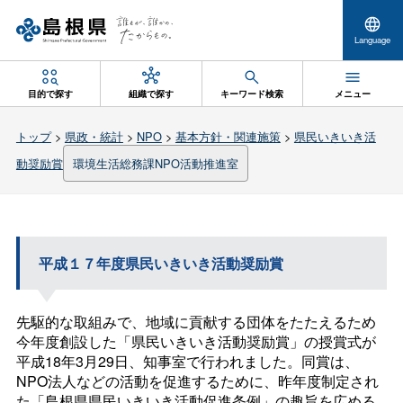
Language
目的で探す
組織で探す
キーワード検索
メニュー
トップ
>
県政・統計
>
NPO
>
基本方針・関連施策
>
県民いきいき活
動奨励賞
環境生活総務課NPO活動推進室
平成１７年度県民いきいき活動奨励賞
先駆的な取組みで、地域に貢献する団体をたたえるため
今年度創設した「県民いきいき活動奨励賞」の授賞式が
平成18年3月29日、知事室で行われました。同賞は、
NPO法人などの活動を促進するために、昨年度制定され
た「島根県県民いきいき活動促進条例」の趣旨を広める