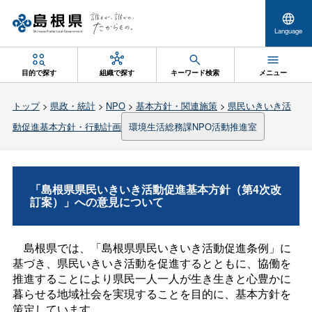
Language
目的で探す
組織で探す
キーワード検索
メニュー
トップ
>
県政・統計
>
NPO
>
基本方針・関連施策
>
県民いきいき活
動促進基本方針・行動計画
環境生活総務課NPO活動推進室
「島根県県民いきいき活動促進基本方針（第4次改
訂案）」への意見について
島根県では、「島根県県民いきいき活動促進条例」に
基づき、県民いきいき活動を促進するとともに、協働を
推進することにより県民一人一人が生き生きと心豊かに
暮らせる地域社会を実現することを目的に、基本方針を
策定しています。