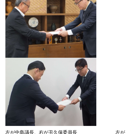
左が中島議長、右が丑久保委員長
左が