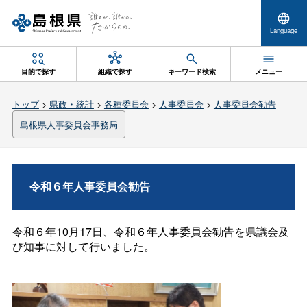
Language
目的で探す
組織で探す
キーワード検索
メニュー
トップ
>
県政・統計
>
各種委員会
>
人事委員会
>
人事委員会勧告
島根県人事委員会事務局
令和６年人事委員会勧告
令和６年10月17日、令和６年人事委員会勧告を県議会及
び知事に対して行いました。