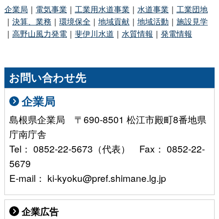
企業局
｜
電気事業
｜
工業用水道事業
｜
水道事業
｜
工業団地
｜
決算、業務
｜
環境保全
｜
地域貢献
｜
地域活動
｜
施設見学
｜
高野山風力発電
｜
斐伊川水道
｜
水質情報
｜
発電情報
お問い合わせ先
企業局
島根県企業局 〒690-8501 松江市殿町8番地県
庁南庁舎
Tel： 0852-22-5673（代表） Fax： 0852-22-
5679
E-mail： ki-kyoku@pref.shimane.lg.jp
企業広告