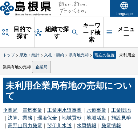
Language
キーワ
目的で
組織で探
メニュ
ード検
探す
す
ー
索
トップ
>
県政・統計
>
入札・契約
>
県有地売却
>
現在の位置
未利用企
業局有地の売却
企業局
未利用企業局有地の売却につい
て
企業局
｜
電気事業
｜
工業用水道事業
｜
水道事業
｜
工業団地
｜
決算、業務
｜
環境保全
｜
地域貢献
｜
地域活動
｜
施設見学
｜
高野山風力発電
｜
斐伊川水道
｜
水質情報
｜
発電情報