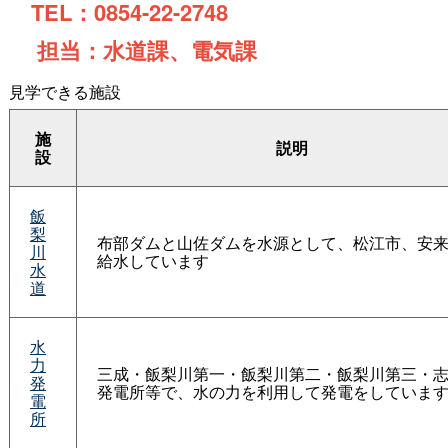
TEL：0854-22-2748
担当：水道課、電気課
見学できる施設
施
説明
設
飯
梨
布部ダムと山佐ダムを水源として、松江市、安
川
給水しています
水
道
水
力
三成・飯梨川第一・飯梨川第二・飯梨川第三・
発
発電所等で、水の力を利用して発電をしていま
電
所