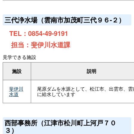
三代浄水場（雲南市加茂町三代９６-２）
TEL：0854-49-9191
担当：斐伊川水道課
見学できる施設
施設
説明
斐伊川
尾原ダムを水源として、松江市、出雲市、雲
水道
に給水しています
西部事務所（江津市松川町上河戸７０
３）