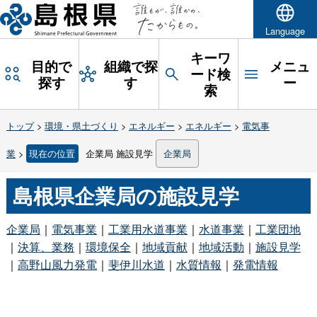
Language
キーワ
目的で
組織で探
メニュ
ード検
探す
す
ー
索
トップ
>
環境・県土づくり
>
エネルギー
>
エネルギー
>
電気事
業
>
現在の位置
企業局 施設見学
企業局
島根県企業局の施設見学
企業局
｜
電気事業
｜
工業用水道事業
｜
水道事業
｜
工業団地
｜
決算、業務
｜
環境保全
｜
地域貢献
｜
地域活動
｜
施設見学
｜
高野山風力発電
｜
斐伊川水道
｜
水質情報
｜
発電情報