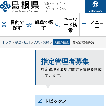
Language
キーワ
目的で
組織で探
メニュ
ード検
探す
す
ー
索
トップ
>
県政・統計
>
入札・契約
>
現在の位置
指定管理者募集
指定管理者募集
指定管理者募集に関する情報を掲載
しています。
トピックス