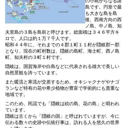
の小島からなる諸
島です。円形で最
も大きな島を島
後、西南方向の西
ノ島、中ノ島、知
夫里島の３島を島前と呼びます。総面積は３４６平方キ
ロで、人口は約１万７千人です。
昭和４４年に、それまでの４郡１町１１村が隠岐郡一郡
となり、現在の町村数は、隠岐の島町、海士町、西ノ島
町、知夫村の３町１村です。
隠岐は、国賀海岸や白島などに代表される雄大で美しい
自然景観を誇っています。
また暖流と寒流が交差するため、オキシャクナゲやナゴ
ランなど特有の花や希少植物が豊富で学術的にも貴重な
地域です。
このため、民謡でも「隠岐は絵の島、花の島」と唄われ
ています。
隠岐は古くから「隠岐の国」と呼ばれていますが、今に
伝わる数々の史跡や伝統行事は、訪れる人を悠久の世界