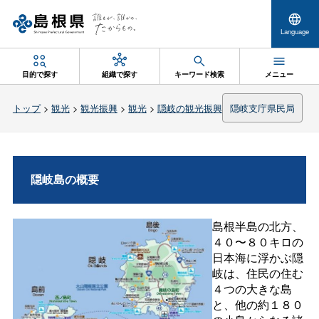
Language
目的で探す
組織で探す
キーワード検索
メニュー
トップ
>
観光
>
観光振興
>
観光
>
隠岐の観光振興
隠岐支庁県民局
隠岐島の概要
島根半島の北方、
４０〜８０キロの
日本海に浮かぶ隠
岐は、住民の住む
４つの大きな島
と、他の約１８０